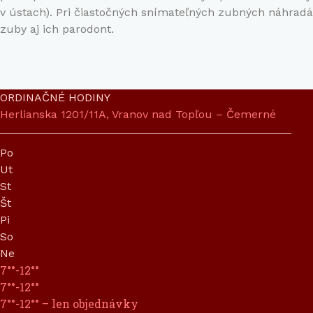
v ústach). Pri čiastočných snímateľných zubných náhradá
zuby aj ich parodont.
ORDINAČNÉ HODINY
Herlianska 1201/11A, Vranov nad Topľou – Čemerné
Po
Ut
St
Št
Pi
So
Ne
7°°-12°°
7°°-12°°
7°°-12°° – len objednávky