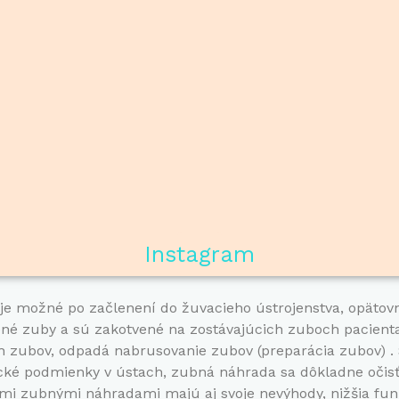
Instagram
je možné po začlenení do žuvacieho ústrojenstva, opätov
ené zuby a sú zakotvené na zostávajúcich zuboch pacient
h zubov, odpadá nabrusovanie zubov (preparácia zubov) .
cké podmienky v ústach, zubná náhrada sa dôkladne očisť
mi zubnými náhradami majú aj svoje nevýhody, nižšia funk