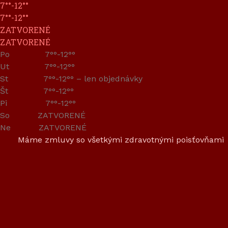
7°°-12°°
7°°-12°°
ZATVORENÉ
ZATVORENÉ
Po 7°°-12°°
Ut 7°°-12°°
St 7°°-12°° – len objednávky
Št 7°°-12°°
Pi 7°°-12°°
So ZATVORENÉ
Ne ZATVORENÉ
Máme zmluvy so všetkými zdravotnými poisťovňami