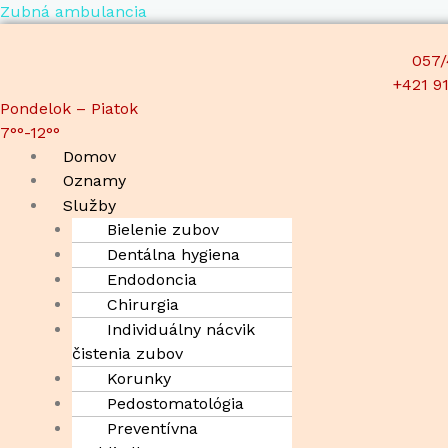
Preskočiť
Zubná ambulancia
na
obsah
057/
+421 9
Pondelok – Piatok
7°°-12°°
Menu
Domov
Oznamy
Služby
Bielenie zubov
Dentálna hygiena
Endodoncia
Chirurgia
Individuálny nácvik
čistenia zubov
Korunky
Pedostomatológia
Preventívna