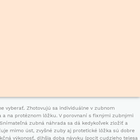
ne vyberať. Zhotovujú sa individuálne v zubnom
a a na protéznom lôžku. V porovnaní s fixnými zubnými
 Snímateľná zubná náhrada sa dá kedykoľvek zložiť a
uje mimo úst, zvyšné zuby aj protetické lôžka sú dobre
čná výkonosť, dlhšia doba návyku (pocit cudzieho telesa