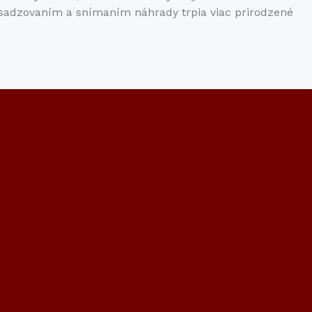
asadzovaním a snímaním náhrady trpia viac prirodzené